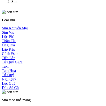
Sim
Loại sim
Sim Khuyến Mại
Sim Vip
Lộc Phát
Thần Tài
Ông Địa
Lặp Kép
Gánh Đảo
Tiến Lên
Tứ Quý Giữa
Taxi
Tam Hoa
Tứ Quý
Ngũ Quý
Lục Quý
Đầu Số Cổ
Sim theo nhà mạng