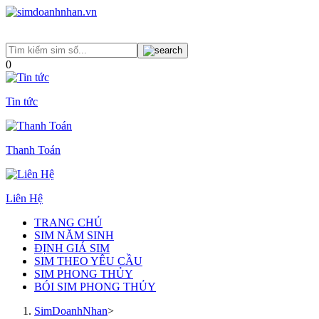
0
Tin tức
Thanh Toán
Liên Hệ
TRANG CHỦ
SIM NĂM SINH
ĐỊNH GIÁ SIM
SIM THEO YÊU CẦU
SIM PHONG THỦY
BÓI SIM PHONG THỦY
SimDoanhNhan
>