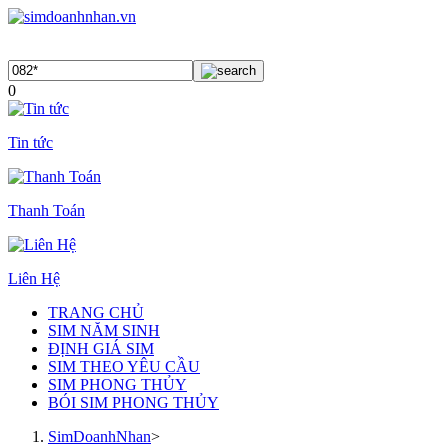
0
Tin tức
Thanh Toán
Liên Hệ
TRANG CHỦ
SIM NĂM SINH
ĐỊNH GIÁ SIM
SIM THEO YÊU CẦU
SIM PHONG THỦY
BÓI SIM PHONG THỦY
SimDoanhNhan
>