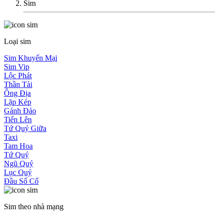
Sim
Loại sim
Sim Khuyến Mại
Sim Vip
Lộc Phát
Thần Tài
Ông Địa
Lặp Kép
Gánh Đảo
Tiến Lên
Tứ Quý Giữa
Taxi
Tam Hoa
Tứ Quý
Ngũ Quý
Lục Quý
Đầu Số Cổ
Sim theo nhà mạng