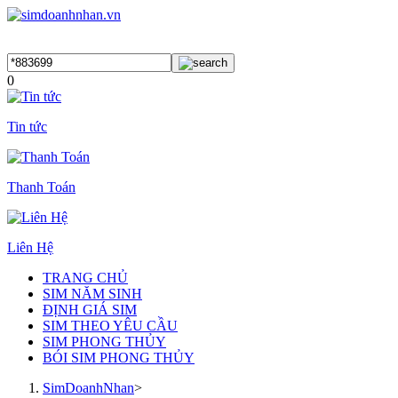
0
Tin tức
Thanh Toán
Liên Hệ
TRANG CHỦ
SIM NĂM SINH
ĐỊNH GIÁ SIM
SIM THEO YÊU CẦU
SIM PHONG THỦY
BÓI SIM PHONG THỦY
SimDoanhNhan
>