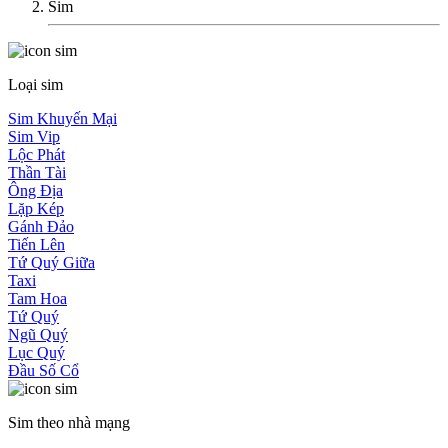
Sim
Loại sim
Sim Khuyến Mại
Sim Vip
Lộc Phát
Thần Tài
Ông Địa
Lặp Kép
Gánh Đảo
Tiến Lên
Tứ Quý Giữa
Taxi
Tam Hoa
Tứ Quý
Ngũ Quý
Lục Quý
Đầu Số Cổ
Sim theo nhà mạng