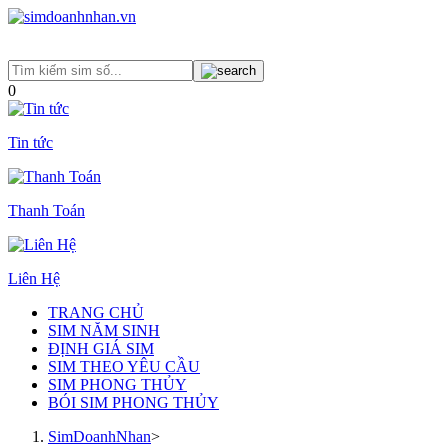
0
Tin tức
Thanh Toán
Liên Hệ
TRANG CHỦ
SIM NĂM SINH
ĐỊNH GIÁ SIM
SIM THEO YÊU CẦU
SIM PHONG THỦY
BÓI SIM PHONG THỦY
SimDoanhNhan
>