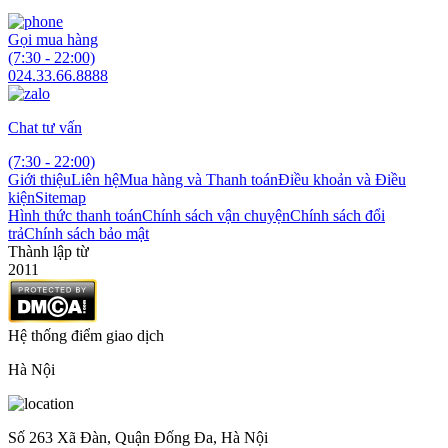
Gọi mua hàng
(7:30 - 22:00)
024.33.66.8888
Chat tư vấn
(7:30 - 22:00)
Giới thiệu
Liên hệ
Mua hàng và Thanh toán
Điều khoản và Điều
kiện
Sitemap
Hình thức thanh toán
Chính sách vận chuyện
Chính sách đổi
trả
Chính sách bảo mật
Thành lập từ
2011
Hệ thống điểm giao dịch
Hà Nội
Số 263 Xã Đàn, Quận Đống Đa, Hà Nội