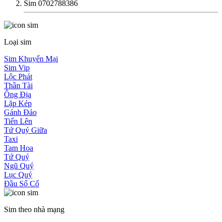
Sim 0702788386
Loại sim
Sim Khuyến Mại
Sim Vip
Lộc Phát
Thần Tài
Ông Địa
Lặp Kép
Gánh Đảo
Tiến Lên
Tứ Quý Giữa
Taxi
Tam Hoa
Tứ Quý
Ngũ Quý
Lục Quý
Đầu Số Cổ
Sim theo nhà mạng