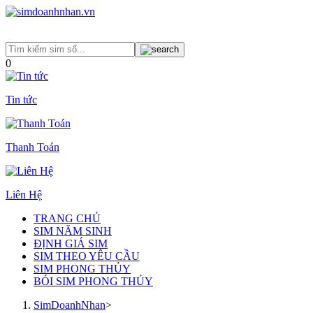
0
Tin tức
Thanh Toán
Liên Hệ
TRANG CHỦ
SIM NĂM SINH
ĐỊNH GIÁ SIM
SIM THEO YÊU CẦU
SIM PHONG THỦY
BÓI SIM PHONG THỦY
SimDoanhNhan
>