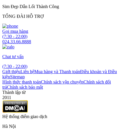
Sim Đẹp Dẫn Lối Thành Công
TỔNG ĐÀI HỖ TRỢ
Gọi mua hàng
(7:30 - 22:00)
024.33.66.8888
Chat tư vấn
(7:30 - 22:00)
Giới thiệu
Liên hệ
Mua hàng và Thanh toán
Điều khoản và Điều
kiện
Sitemap
Hình thức thanh toán
Chính sách vận chuyện
Chính sách đổi
trả
Chính sách bảo mật
Thành lập từ
2011
Hệ thống điểm giao dịch
Hà Nội