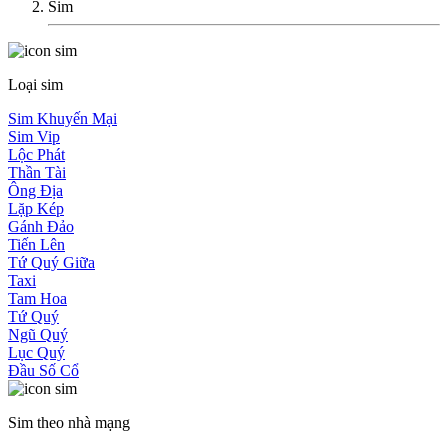
Sim
Loại sim
Sim Khuyến Mại
Sim Vip
Lộc Phát
Thần Tài
Ông Địa
Lặp Kép
Gánh Đảo
Tiến Lên
Tứ Quý Giữa
Taxi
Tam Hoa
Tứ Quý
Ngũ Quý
Lục Quý
Đầu Số Cổ
Sim theo nhà mạng