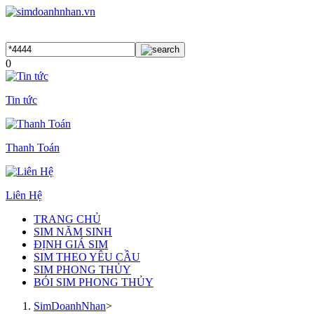
0
Tin tức
Thanh Toán
Liên Hệ
TRANG CHỦ
SIM NĂM SINH
ĐỊNH GIÁ SIM
SIM THEO YÊU CẦU
SIM PHONG THỦY
BÓI SIM PHONG THỦY
SimDoanhNhan
>