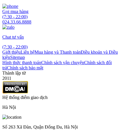
Gọi mua hàng
(7:30 - 22:00)
024.33.66.8888
Chat tư vấn
(7:30 - 22:00)
Giới thiệu
Liên hệ
Mua hàng và Thanh toán
Điều khoản và Điều
kiện
Sitemap
Hình thức thanh toán
Chính sách vận chuyện
Chính sách đổi
trả
Chính sách bảo mật
Thành lập từ
2011
Hệ thống điểm giao dịch
Hà Nội
Số 263 Xã Đàn, Quận Đống Đa, Hà Nội