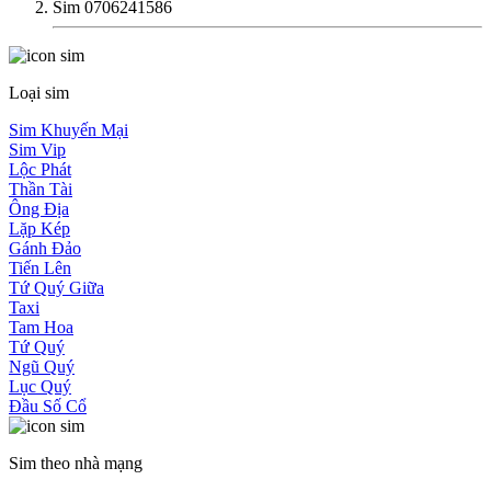
Sim 0706241586
Loại sim
Sim Khuyến Mại
Sim Vip
Lộc Phát
Thần Tài
Ông Địa
Lặp Kép
Gánh Đảo
Tiến Lên
Tứ Quý Giữa
Taxi
Tam Hoa
Tứ Quý
Ngũ Quý
Lục Quý
Đầu Số Cổ
Sim theo nhà mạng