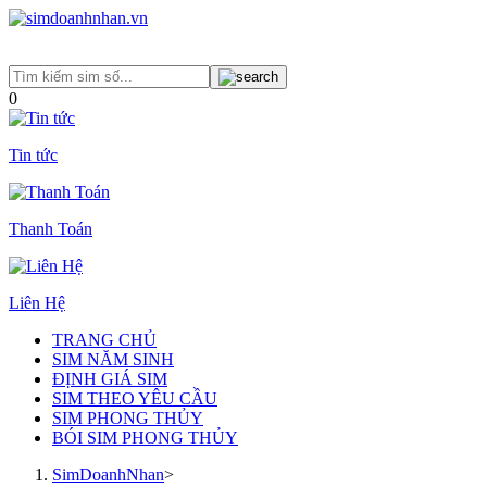
0
Tin tức
Thanh Toán
Liên Hệ
TRANG CHỦ
SIM NĂM SINH
ĐỊNH GIÁ SIM
SIM THEO YÊU CẦU
SIM PHONG THỦY
BÓI SIM PHONG THỦY
SimDoanhNhan
>