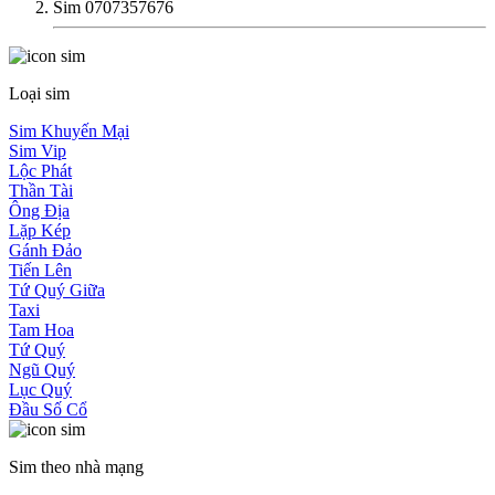
Sim 0707357676
Loại sim
Sim Khuyến Mại
Sim Vip
Lộc Phát
Thần Tài
Ông Địa
Lặp Kép
Gánh Đảo
Tiến Lên
Tứ Quý Giữa
Taxi
Tam Hoa
Tứ Quý
Ngũ Quý
Lục Quý
Đầu Số Cổ
Sim theo nhà mạng