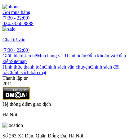
Gọi mua hàng
(7:30 - 22:00)
024.33.66.8888
Chat tư vấn
(7:30 - 22:00)
Giới thiệu
Liên hệ
Mua hàng và Thanh toán
Điều khoản và Điều
kiện
Sitemap
Hình thức thanh toán
Chính sách vận chuyện
Chính sách đổi
trả
Chính sách bảo mật
Thành lập từ
2011
Hệ thống điểm giao dịch
Hà Nội
Số 263 Xã Đàn, Quận Đống Đa, Hà Nội