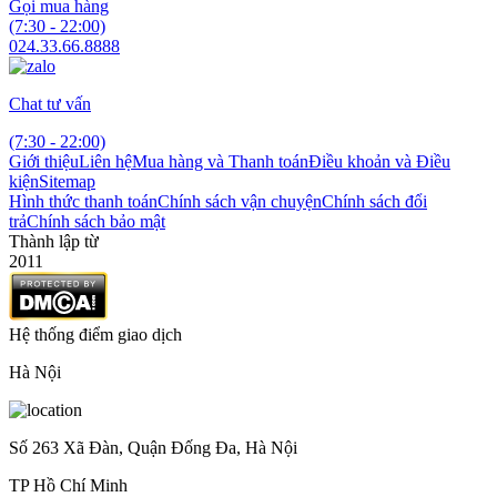
Gọi mua hàng
(7:30 - 22:00)
024.33.66.8888
Chat tư vấn
(7:30 - 22:00)
Giới thiệu
Liên hệ
Mua hàng và Thanh toán
Điều khoản và Điều
kiện
Sitemap
Hình thức thanh toán
Chính sách vận chuyện
Chính sách đổi
trả
Chính sách bảo mật
Thành lập từ
2011
Hệ thống điểm giao dịch
Hà Nội
Số 263 Xã Đàn, Quận Đống Đa, Hà Nội
TP Hồ Chí Minh