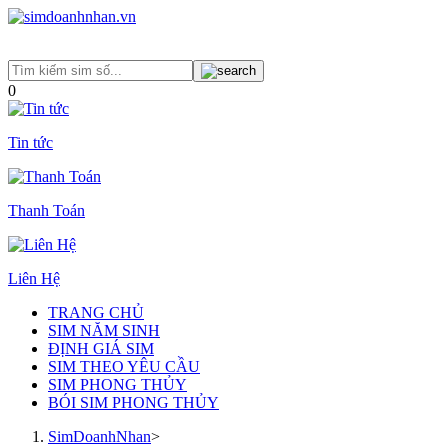
0
Tin tức
Thanh Toán
Liên Hệ
TRANG CHỦ
SIM NĂM SINH
ĐỊNH GIÁ SIM
SIM THEO YÊU CẦU
SIM PHONG THỦY
BÓI SIM PHONG THỦY
SimDoanhNhan
>