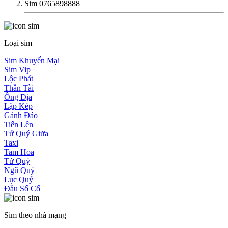
Sim 0765898888
Loại sim
Sim Khuyến Mại
Sim Vip
Lộc Phát
Thần Tài
Ông Địa
Lặp Kép
Gánh Đảo
Tiến Lên
Tứ Quý Giữa
Taxi
Tam Hoa
Tứ Quý
Ngũ Quý
Lục Quý
Đầu Số Cổ
Sim theo nhà mạng