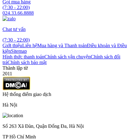
Gọi mua hàng
(7:30 - 22:00)
024.33.66.8888
Chat tư vấn
(7:30 - 22:00)
Giới thiệu
Liên hệ
Mua hàng và Thanh toán
Điều khoản và Điều
kiện
Sitemap
Hình thức thanh toán
Chính sách vận chuyện
Chính sách đổi
trả
Chính sách bảo mật
Thành lập từ
2011
Hệ thống điểm giao dịch
Hà Nội
Số 263 Xã Đàn, Quận Đống Đa, Hà Nội
TP Hồ Chí Minh