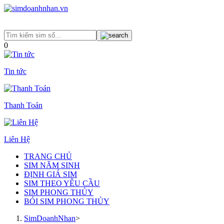
0
Tin tức
Thanh Toán
Liên Hệ
TRANG CHỦ
SIM NĂM SINH
ĐỊNH GIÁ SIM
SIM THEO YÊU CẦU
SIM PHONG THỦY
BÓI SIM PHONG THỦY
SimDoanhNhan
>