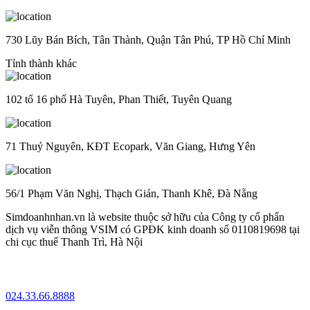
730 Lũy Bán Bích, Tân Thành, Quận Tân Phú, TP Hồ Chí Minh
Tỉnh thành khác
102 tổ 16 phố Hà Tuyên, Phan Thiết, Tuyên Quang
71 Thuỷ Nguyên, KĐT Ecopark, Văn Giang, Hưng Yên
56/1 Phạm Văn Nghị, Thạch Gián, Thanh Khê, Đà Nẵng
Simdoanhnhan.vn là website thuộc sở hữu của Công ty cổ phẩn
dịch vụ viễn thông VSIM có GPĐK kinh doanh số 0110819698 tại
chi cục thuế Thanh Trì, Hà Nội
024.33.66.8888