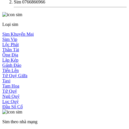
Sim 0766866966
Loại sim
Sim Khuyến Mại
Sim Vip
Lộc Phát
Thần Tài
Ông Địa
Lặp Kép
Gánh Đảo
Tiến Lên
Tứ Quý Giữa
Taxi
Tam Hoa
Tứ Quý
Ngũ Quý
Lục Quý
Đầu Số Cổ
Sim theo nhà mạng