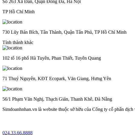
Số 263 Xã Đàn, Quận Đống Đa, Hà Nội
TP Hồ Chí Minh
730 Lũy Bán Bích, Tân Thành, Quận Tân Phú, TP Hồ Chí Minh
Tỉnh thành khác
102 tổ 16 phố Hà Tuyên, Phan Thiết, Tuyên Quang
71 Thuỷ Nguyên, KĐT Ecopark, Văn Giang, Hưng Yên
56/1 Phạm Văn Nghị, Thạch Gián, Thanh Khê, Đà Nẵng
Simdoanhnhan.vn là website thuộc sở hữu của Công ty cổ phẩn dịch
024.33.66.8888