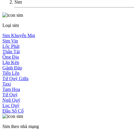
Sim
Loại sim
Sim Khuyến Mại
Sim Vip
Lộc Phát
Thần Tài
Ông Địa
Lặp Kép
Gánh Đảo
Tiến Lên
Tứ Quý Giữa
Taxi
Tam Hoa
Tứ Quý
Ngũ Quý
Lục Quý
Đầu Số Cổ
Sim theo nhà mạng