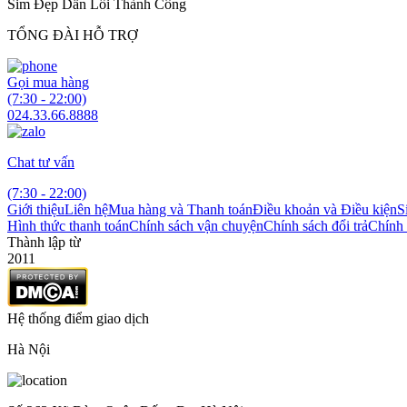
Sim Đẹp Dẫn Lối Thành Công
TỔNG ĐÀI HỖ TRỢ
Gọi mua hàng
(7:30 - 22:00)
024.33.66.8888
Chat tư vấn
(7:30 - 22:00)
Giới thiệu
Liên hệ
Mua hàng và Thanh toán
Điều khoản và Điều kiện
S
Hình thức thanh toán
Chính sách vận chuyện
Chính sách đổi trả
Chính 
Thành lập từ
2011
Hệ thống điểm giao dịch
Hà Nội