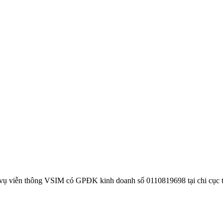
 vụ viễn thông VSIM có GPĐK kinh doanh số 0110819698 tại chi cục 