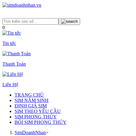
0
Tin tức
Thanh Toán
Liên Hệ
TRANG CHỦ
SIM NĂM SINH
ĐỊNH GIÁ SIM
SIM THEO YÊU CẦU
SIM PHONG THỦY
BÓI SIM PHONG THỦY
SimDoanhNhan
>