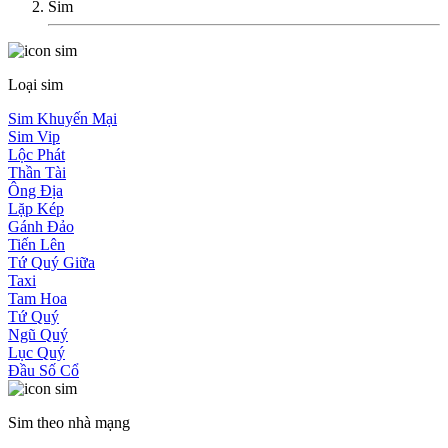
Sim
Loại sim
Sim Khuyến Mại
Sim Vip
Lộc Phát
Thần Tài
Ông Địa
Lặp Kép
Gánh Đảo
Tiến Lên
Tứ Quý Giữa
Taxi
Tam Hoa
Tứ Quý
Ngũ Quý
Lục Quý
Đầu Số Cổ
Sim theo nhà mạng