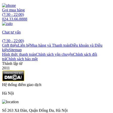
Gọi mua hàng
(7:30 - 22:00)
024.33.66.8888
Chat tư vấn
(7:30 - 22:00)
Giới thiệu
Liên hệ
Mua hàng và Thanh toán
Điều khoản và Điều
kiện
Sitemap
Hình thức thanh toán
Chính sách vận chuyện
Chính sách đổi
trả
Chính sách bảo mật
Thành lập từ
2011
Hệ thống điểm giao dịch
Hà Nội
Số 263 Xã Đàn, Quận Đống Đa, Hà Nội