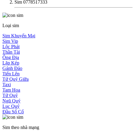
Sim 0778517333
Loại sim
Sim Khuyến Mại
Sim Vip
Lộc Phát
Thần Tài
Ông Địa
Lặp Kép
Gánh Đảo
Tiến Lên
Tứ Quý Giữa
Taxi
Tam Hoa
Tứ Quý
Ngũ Quý
Lục Quý
Đầu Số Cổ
Sim theo nhà mạng