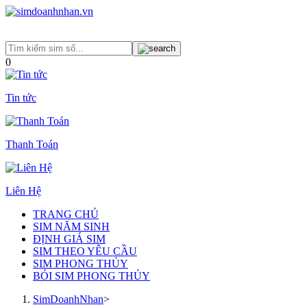
0
Tin tức
Thanh Toán
Liên Hệ
TRANG CHỦ
SIM NĂM SINH
ĐỊNH GIÁ SIM
SIM THEO YÊU CẦU
SIM PHONG THỦY
BÓI SIM PHONG THỦY
SimDoanhNhan
>