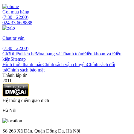
Gọi mua hàng
(7:30 - 22:00)
024.33.66.8888
Chat tư vấn
(7:30 - 22:00)
Giới thiệu
Liên hệ
Mua hàng và Thanh toán
Điều khoản và Điều
kiện
Sitemap
Hình thức thanh toán
Chính sách vận chuyện
Chính sách đổi
trả
Chính sách bảo mật
Thành lập từ
2011
Hệ thống điểm giao dịch
Hà Nội
Số 263 Xã Đàn, Quận Đống Đa, Hà Nội