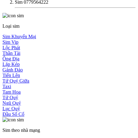
Sim 0779564222
Loại sim
Sim Khuyến Mại
Sim Vip
Lộc Phát
Thần Tài
Ông Địa
Lặp Kép
Gánh Đảo
Tiến Lên
Tứ Quý Giữa
Taxi
Tam Hoa
Tứ Quý
Ngũ Quý
Lục Quý
Đầu Số Cổ
Sim theo nhà mạng