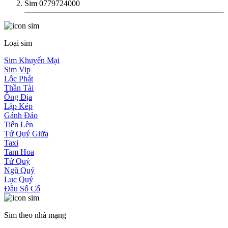
Sim 0779724000
Loại sim
Sim Khuyến Mại
Sim Vip
Lộc Phát
Thần Tài
Ông Địa
Lặp Kép
Gánh Đảo
Tiến Lên
Tứ Quý Giữa
Taxi
Tam Hoa
Tứ Quý
Ngũ Quý
Lục Quý
Đầu Số Cổ
Sim theo nhà mạng