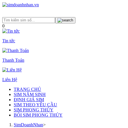
0
Tin tức
Thanh Toán
Liên Hệ
TRANG CHỦ
SIM NĂM SINH
ĐỊNH GIÁ SIM
SIM THEO YÊU CẦU
SIM PHONG THỦY
BÓI SIM PHONG THỦY
SimDoanhNhan
>