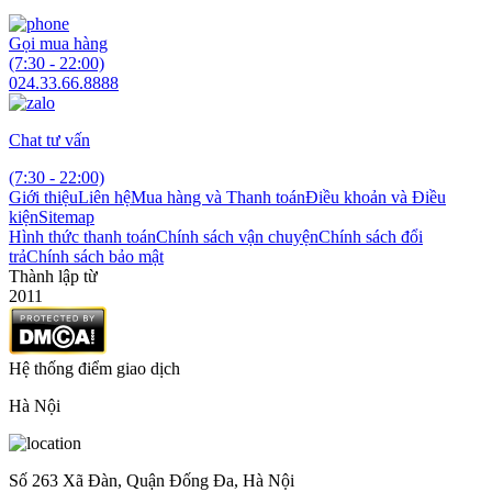
Gọi mua hàng
(7:30 - 22:00)
024.33.66.8888
Chat tư vấn
(7:30 - 22:00)
Giới thiệu
Liên hệ
Mua hàng và Thanh toán
Điều khoản và Điều
kiện
Sitemap
Hình thức thanh toán
Chính sách vận chuyện
Chính sách đổi
trả
Chính sách bảo mật
Thành lập từ
2011
Hệ thống điểm giao dịch
Hà Nội
Số 263 Xã Đàn, Quận Đống Đa, Hà Nội