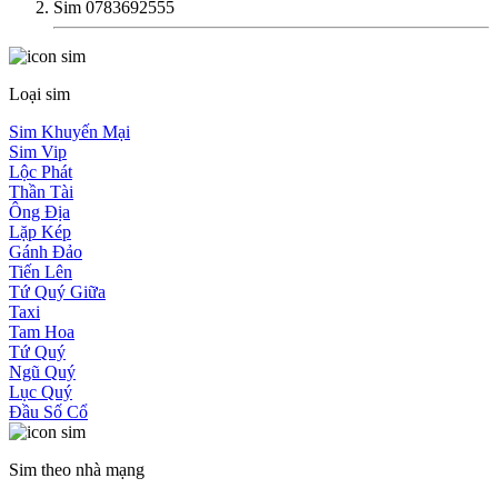
Sim 0783692555
Loại sim
Sim Khuyến Mại
Sim Vip
Lộc Phát
Thần Tài
Ông Địa
Lặp Kép
Gánh Đảo
Tiến Lên
Tứ Quý Giữa
Taxi
Tam Hoa
Tứ Quý
Ngũ Quý
Lục Quý
Đầu Số Cổ
Sim theo nhà mạng