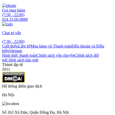
Gọi mua hàng
(7:30 - 22:00)
024.33.66.8888
Chat tư vấn
(7:30 - 22:00)
Giới thiệu
Liên hệ
Mua hàng và Thanh toán
Điều khoản và Điều
kiện
Sitemap
Hình thức thanh toán
Chính sách vận chuyện
Chính sách đổi
trả
Chính sách bảo mật
Thành lập từ
2011
Hệ thống điểm giao dịch
Hà Nội
Số 263 Xã Đàn, Quận Đống Đa, Hà Nội