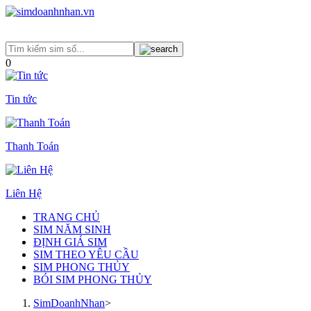
0
Tin tức
Thanh Toán
Liên Hệ
TRANG CHỦ
SIM NĂM SINH
ĐỊNH GIÁ SIM
SIM THEO YÊU CẦU
SIM PHONG THỦY
BÓI SIM PHONG THỦY
SimDoanhNhan
>