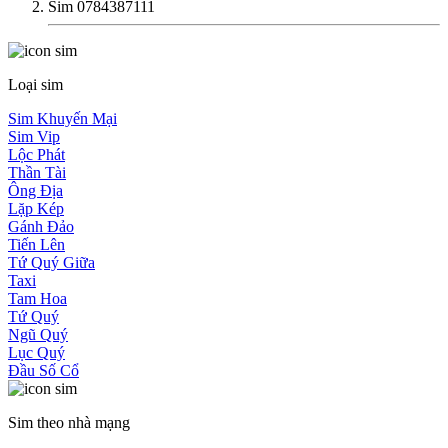
Sim 0784387111
Loại sim
Sim Khuyến Mại
Sim Vip
Lộc Phát
Thần Tài
Ông Địa
Lặp Kép
Gánh Đảo
Tiến Lên
Tứ Quý Giữa
Taxi
Tam Hoa
Tứ Quý
Ngũ Quý
Lục Quý
Đầu Số Cổ
Sim theo nhà mạng