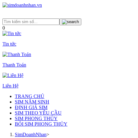
0
Tin tức
Thanh Toán
Liên Hệ
TRANG CHỦ
SIM NĂM SINH
ĐỊNH GIÁ SIM
SIM THEO YÊU CẦU
SIM PHONG THỦY
BÓI SIM PHONG THỦY
SimDoanhNhan
>