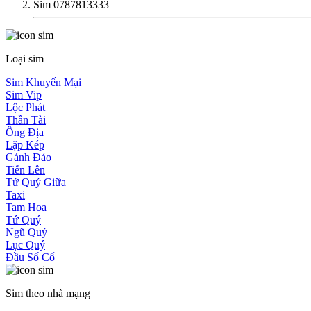
Sim 0787813333
Loại sim
Sim Khuyến Mại
Sim Vip
Lộc Phát
Thần Tài
Ông Địa
Lặp Kép
Gánh Đảo
Tiến Lên
Tứ Quý Giữa
Taxi
Tam Hoa
Tứ Quý
Ngũ Quý
Lục Quý
Đầu Số Cổ
Sim theo nhà mạng