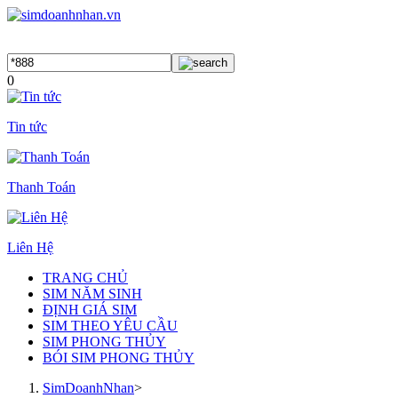
0
Tin tức
Thanh Toán
Liên Hệ
TRANG CHỦ
SIM NĂM SINH
ĐỊNH GIÁ SIM
SIM THEO YÊU CẦU
SIM PHONG THỦY
BÓI SIM PHONG THỦY
SimDoanhNhan
>