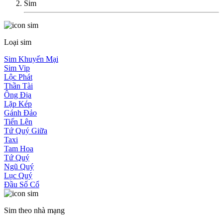
Sim
Loại sim
Sim Khuyến Mại
Sim Vip
Lộc Phát
Thần Tài
Ông Địa
Lặp Kép
Gánh Đảo
Tiến Lên
Tứ Quý Giữa
Taxi
Tam Hoa
Tứ Quý
Ngũ Quý
Lục Quý
Đầu Số Cổ
Sim theo nhà mạng