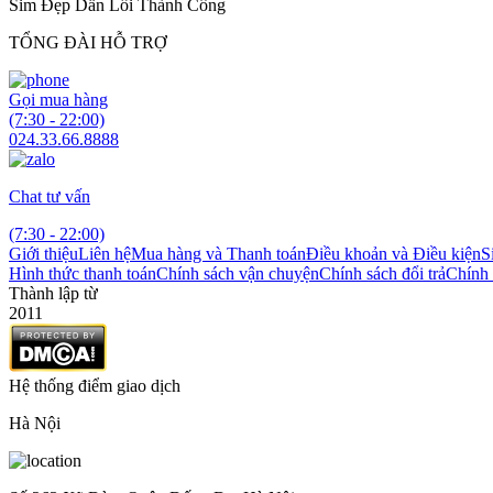
Sim Đẹp Dẫn Lối Thành Công
TỔNG ĐÀI HỖ TRỢ
Gọi mua hàng
(7:30 - 22:00)
024.33.66.8888
Chat tư vấn
(7:30 - 22:00)
Giới thiệu
Liên hệ
Mua hàng và Thanh toán
Điều khoản và Điều kiện
S
Hình thức thanh toán
Chính sách vận chuyện
Chính sách đổi trả
Chính 
Thành lập từ
2011
Hệ thống điểm giao dịch
Hà Nội