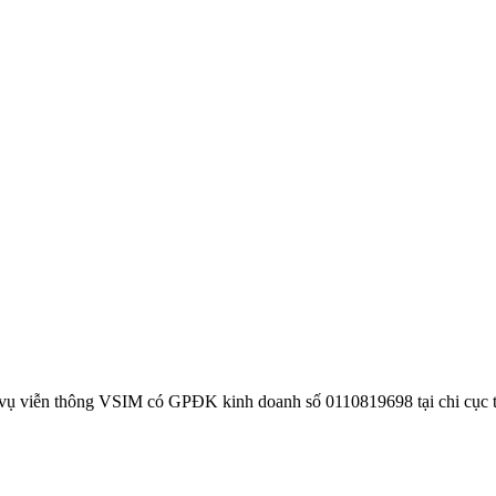
 vụ viễn thông VSIM có GPĐK kinh doanh số 0110819698 tại chi cục 