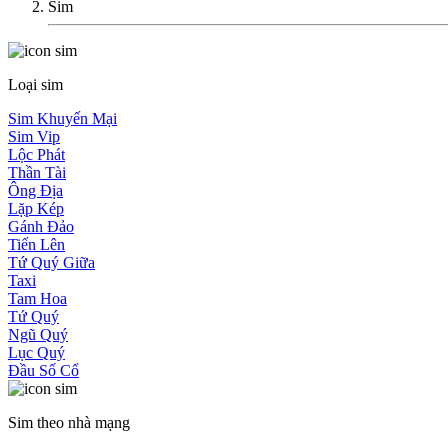
Sim
Loại sim
Sim Khuyến Mại
Sim Vip
Lộc Phát
Thần Tài
Ông Địa
Lặp Kép
Gánh Đảo
Tiến Lên
Tứ Quý Giữa
Taxi
Tam Hoa
Tứ Quý
Ngũ Quý
Lục Quý
Đầu Số Cổ
Sim theo nhà mạng