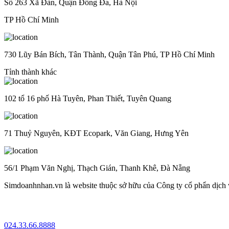
Số 263 Xã Đàn, Quận Đống Đa, Hà Nội
TP Hồ Chí Minh
730 Lũy Bán Bích, Tân Thành, Quận Tân Phú, TP Hồ Chí Minh
Tỉnh thành khác
102 tổ 16 phố Hà Tuyên, Phan Thiết, Tuyên Quang
71 Thuỷ Nguyên, KĐT Ecopark, Văn Giang, Hưng Yên
56/1 Phạm Văn Nghị, Thạch Gián, Thanh Khê, Đà Nẵng
Simdoanhnhan.vn là website thuộc sở hữu của Công ty cổ phẩn dịch
024.33.66.8888