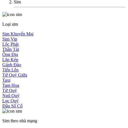
Sim
Loại sim
Sim Khuyến Mại
Sim Vip
Lộc Phát
Thần Tài
Ông Địa
Lặp Kép
Gánh Đảo
Tiến Lên
Tứ Quý Giữa
Taxi
Tam Hoa
Tứ Quý
Ngũ Quý
Lục Quý
Đầu Số Cổ
Sim theo nhà mạng