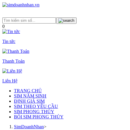
0
Tin tức
Thanh Toán
Liên Hệ
TRANG CHỦ
SIM NĂM SINH
ĐỊNH GIÁ SIM
SIM THEO YÊU CẦU
SIM PHONG THỦY
BÓI SIM PHONG THỦY
SimDoanhNhan
>