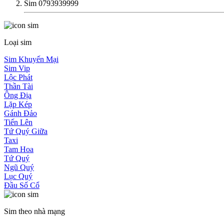
Sim 0793939999
Loại sim
Sim Khuyến Mại
Sim Vip
Lộc Phát
Thần Tài
Ông Địa
Lặp Kép
Gánh Đảo
Tiến Lên
Tứ Quý Giữa
Taxi
Tam Hoa
Tứ Quý
Ngũ Quý
Lục Quý
Đầu Số Cổ
Sim theo nhà mạng