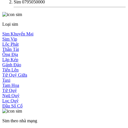
Sim 0795050000
Loại sim
Sim Khuyến Mại
Sim Vip
Lộc Phát
Thần Tài
Ông Địa
Lặp Kép
Gánh Đảo
Tiến Lên
Tứ Quý Giữa
Taxi
Tam Hoa
Tứ Quý
Ngũ Quý
Lục Quý
Đầu Số Cổ
Sim theo nhà mạng