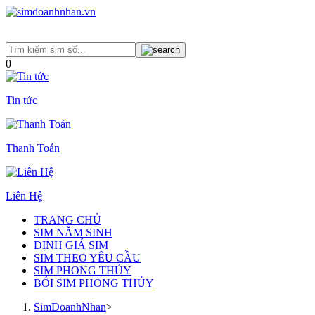
0
Tin tức
Thanh Toán
Liên Hệ
TRANG CHỦ
SIM NĂM SINH
ĐỊNH GIÁ SIM
SIM THEO YÊU CẦU
SIM PHONG THỦY
BÓI SIM PHONG THỦY
SimDoanhNhan
>