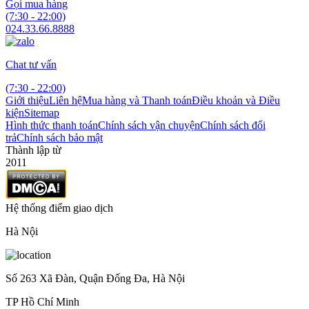
Gọi mua hàng
(7:30 - 22:00)
024.33.66.8888
Chat tư vấn
(7:30 - 22:00)
Giới thiệu
Liên hệ
Mua hàng và Thanh toán
Điều khoản và Điều
kiện
Sitemap
Hình thức thanh toán
Chính sách vận chuyện
Chính sách đổi
trả
Chính sách bảo mật
Thành lập từ
2011
Hệ thống điểm giao dịch
Hà Nội
Số 263 Xã Đàn, Quận Đống Đa, Hà Nội
TP Hồ Chí Minh