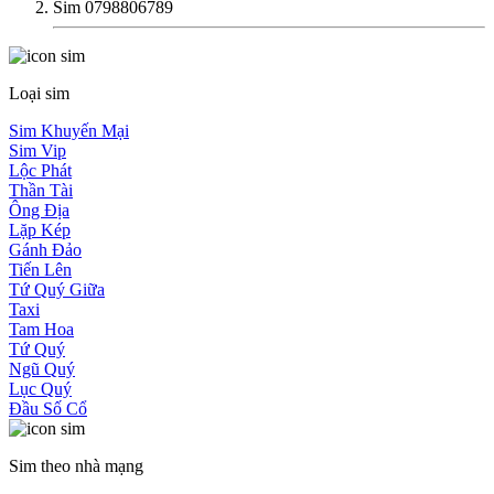
Sim 0798806789
Loại sim
Sim Khuyến Mại
Sim Vip
Lộc Phát
Thần Tài
Ông Địa
Lặp Kép
Gánh Đảo
Tiến Lên
Tứ Quý Giữa
Taxi
Tam Hoa
Tứ Quý
Ngũ Quý
Lục Quý
Đầu Số Cổ
Sim theo nhà mạng