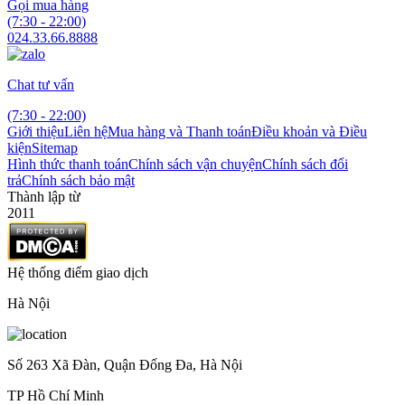
Gọi mua hàng
(7:30 - 22:00)
024.33.66.8888
Chat tư vấn
(7:30 - 22:00)
Giới thiệu
Liên hệ
Mua hàng và Thanh toán
Điều khoản và Điều
kiện
Sitemap
Hình thức thanh toán
Chính sách vận chuyện
Chính sách đổi
trả
Chính sách bảo mật
Thành lập từ
2011
Hệ thống điểm giao dịch
Hà Nội
Số 263 Xã Đàn, Quận Đống Đa, Hà Nội
TP Hồ Chí Minh