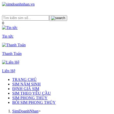
0
Tin tức
Thanh Toán
Liên Hệ
TRANG CHỦ
SIM NĂM SINH
ĐỊNH GIÁ SIM
SIM THEO YÊU CẦU
SIM PHONG THỦY
BÓI SIM PHONG THỦY
SimDoanhNhan
>