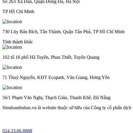
Số 263 Xã Đàn, Quận Đống Đa, Hà Nội
TP Hồ Chí Minh
730 Lũy Bán Bích, Tân Thành, Quận Tân Phú, TP Hồ Chí Minh
Tỉnh thành khác
102 tổ 16 phố Hà Tuyên, Phan Thiết, Tuyên Quang
71 Thuỷ Nguyên, KĐT Ecopark, Văn Giang, Hưng Yên
56/1 Phạm Văn Nghị, Thạch Gián, Thanh Khê, Đà Nẵng
Simdoanhnhan.vn là website thuộc sở hữu của Công ty cổ phẩn dịch
024.33.66.8888