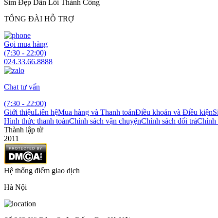
Sim Đẹp Dẫn Lối Thành Công
TỔNG ĐÀI HỖ TRỢ
Gọi mua hàng
(7:30 - 22:00)
024.33.66.8888
Chat tư vấn
(7:30 - 22:00)
Giới thiệu
Liên hệ
Mua hàng và Thanh toán
Điều khoản và Điều kiện
S
Hình thức thanh toán
Chính sách vận chuyện
Chính sách đổi trả
Chính 
Thành lập từ
2011
Hệ thống điểm giao dịch
Hà Nội