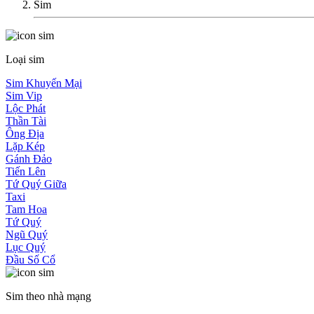
Sim
Loại sim
Sim Khuyến Mại
Sim Vip
Lộc Phát
Thần Tài
Ông Địa
Lặp Kép
Gánh Đảo
Tiến Lên
Tứ Quý Giữa
Taxi
Tam Hoa
Tứ Quý
Ngũ Quý
Lục Quý
Đầu Số Cổ
Sim theo nhà mạng