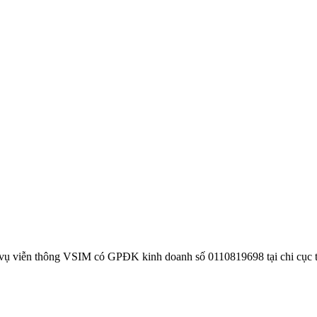
 vụ viễn thông VSIM có GPĐK kinh doanh số 0110819698 tại chi cục 