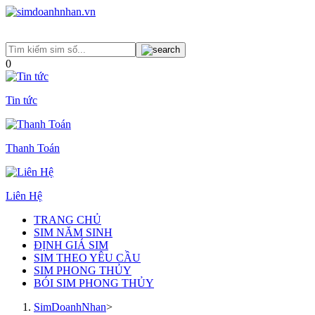
0
Tin tức
Thanh Toán
Liên Hệ
TRANG CHỦ
SIM NĂM SINH
ĐỊNH GIÁ SIM
SIM THEO YÊU CẦU
SIM PHONG THỦY
BÓI SIM PHONG THỦY
SimDoanhNhan
>