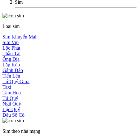
Sim
Loại sim
Sim Khuyến Mại
Sim Vip
Lộc Phát
Thần Tài
Ông Địa
Lặp Kép
Gánh Đảo
Tiến Lên
Tứ Quý Giữa
Taxi
Tam Hoa
Tứ Quý
Ngũ Quý
Lục Quý
Đầu Số Cổ
Sim theo nhà mạng