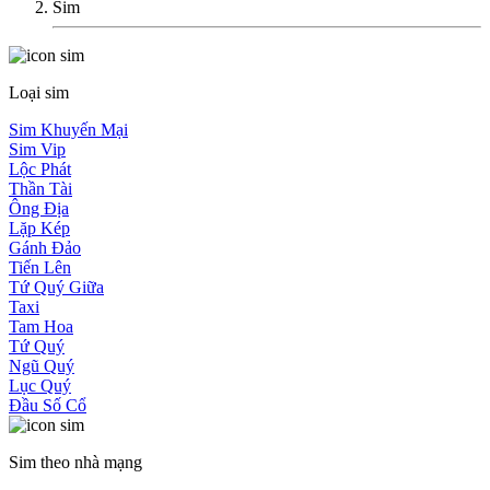
Sim
Loại sim
Sim Khuyến Mại
Sim Vip
Lộc Phát
Thần Tài
Ông Địa
Lặp Kép
Gánh Đảo
Tiến Lên
Tứ Quý Giữa
Taxi
Tam Hoa
Tứ Quý
Ngũ Quý
Lục Quý
Đầu Số Cổ
Sim theo nhà mạng