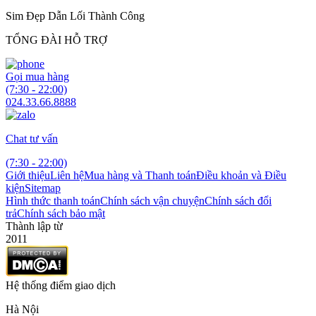
Sim Đẹp Dẫn Lối Thành Công
TỔNG ĐÀI HỖ TRỢ
Gọi mua hàng
(7:30 - 22:00)
024.33.66.8888
Chat tư vấn
(7:30 - 22:00)
Giới thiệu
Liên hệ
Mua hàng và Thanh toán
Điều khoản và Điều
kiện
Sitemap
Hình thức thanh toán
Chính sách vận chuyện
Chính sách đổi
trả
Chính sách bảo mật
Thành lập từ
2011
Hệ thống điểm giao dịch
Hà Nội