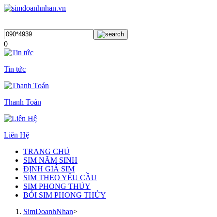
0
Tin tức
Thanh Toán
Liên Hệ
TRANG CHỦ
SIM NĂM SINH
ĐỊNH GIÁ SIM
SIM THEO YÊU CẦU
SIM PHONG THỦY
BÓI SIM PHONG THỦY
SimDoanhNhan
>