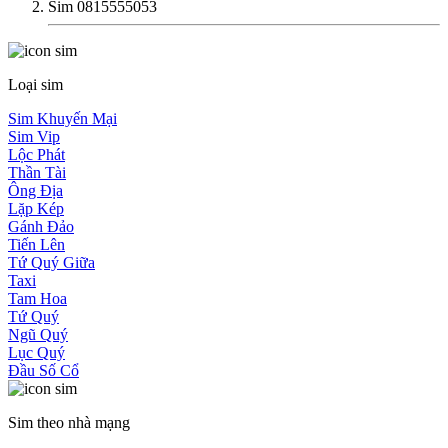
Sim 0815555053
Loại sim
Sim Khuyến Mại
Sim Vip
Lộc Phát
Thần Tài
Ông Địa
Lặp Kép
Gánh Đảo
Tiến Lên
Tứ Quý Giữa
Taxi
Tam Hoa
Tứ Quý
Ngũ Quý
Lục Quý
Đầu Số Cổ
Sim theo nhà mạng