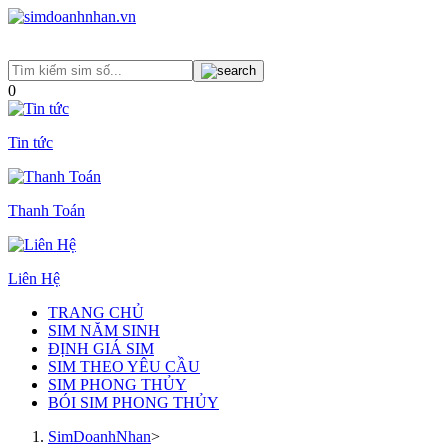
0
Tin tức
Thanh Toán
Liên Hệ
TRANG CHỦ
SIM NĂM SINH
ĐỊNH GIÁ SIM
SIM THEO YÊU CẦU
SIM PHONG THỦY
BÓI SIM PHONG THỦY
SimDoanhNhan
>