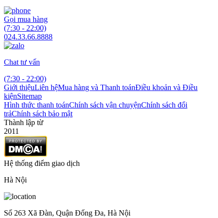
Gọi mua hàng
(7:30 - 22:00)
024.33.66.8888
Chat tư vấn
(7:30 - 22:00)
Giới thiệu
Liên hệ
Mua hàng và Thanh toán
Điều khoản và Điều
kiện
Sitemap
Hình thức thanh toán
Chính sách vận chuyện
Chính sách đổi
trả
Chính sách bảo mật
Thành lập từ
2011
Hệ thống điểm giao dịch
Hà Nội
Số 263 Xã Đàn, Quận Đống Đa, Hà Nội