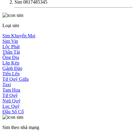
Sim 0817485345
Loại sim
Sim Khuyến Mại
Sim Vip
Lộc Phát
Thần Tài
Ông Địa
Lặp Kép
Gánh Đảo
Tiến Lên
Tứ Quý Giữa
Taxi
Tam Hoa
Tứ Quý
Ngũ Quý
Lục Quý
Đầu Số Cổ
Sim theo nhà mạng