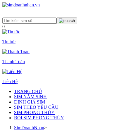
0
Tin tức
Thanh Toán
Liên Hệ
TRANG CHỦ
SIM NĂM SINH
ĐỊNH GIÁ SIM
SIM THEO YÊU CẦU
SIM PHONG THỦY
BÓI SIM PHONG THỦY
SimDoanhNhan
>