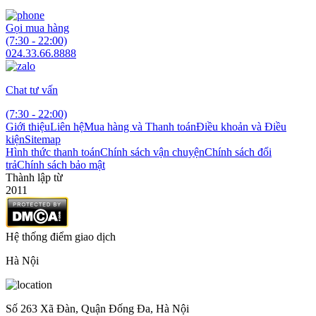
Gọi mua hàng
(7:30 - 22:00)
024.33.66.8888
Chat tư vấn
(7:30 - 22:00)
Giới thiệu
Liên hệ
Mua hàng và Thanh toán
Điều khoản và Điều
kiện
Sitemap
Hình thức thanh toán
Chính sách vận chuyện
Chính sách đổi
trả
Chính sách bảo mật
Thành lập từ
2011
Hệ thống điểm giao dịch
Hà Nội
Số 263 Xã Đàn, Quận Đống Đa, Hà Nội