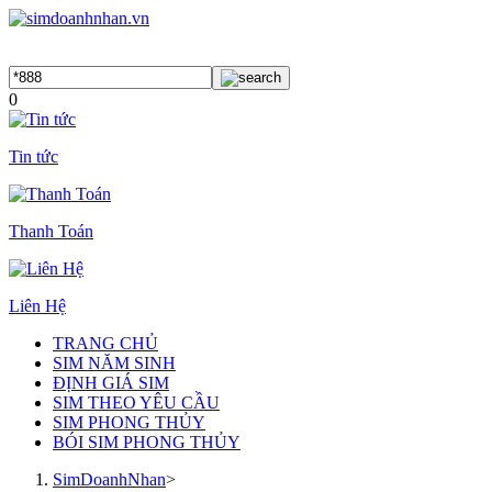
0
Tin tức
Thanh Toán
Liên Hệ
TRANG CHỦ
SIM NĂM SINH
ĐỊNH GIÁ SIM
SIM THEO YÊU CẦU
SIM PHONG THỦY
BÓI SIM PHONG THỦY
SimDoanhNhan
>