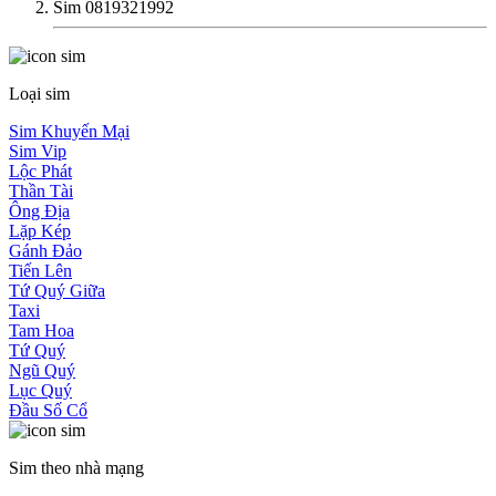
Sim 0819321992
Loại sim
Sim Khuyến Mại
Sim Vip
Lộc Phát
Thần Tài
Ông Địa
Lặp Kép
Gánh Đảo
Tiến Lên
Tứ Quý Giữa
Taxi
Tam Hoa
Tứ Quý
Ngũ Quý
Lục Quý
Đầu Số Cổ
Sim theo nhà mạng