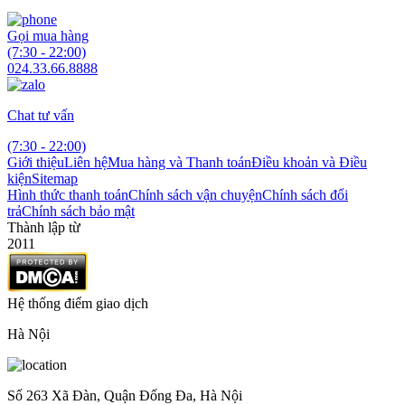
Gọi mua hàng
(7:30 - 22:00)
024.33.66.8888
Chat tư vấn
(7:30 - 22:00)
Giới thiệu
Liên hệ
Mua hàng và Thanh toán
Điều khoản và Điều
kiện
Sitemap
Hình thức thanh toán
Chính sách vận chuyện
Chính sách đổi
trả
Chính sách bảo mật
Thành lập từ
2011
Hệ thống điểm giao dịch
Hà Nội
Số 263 Xã Đàn, Quận Đống Đa, Hà Nội