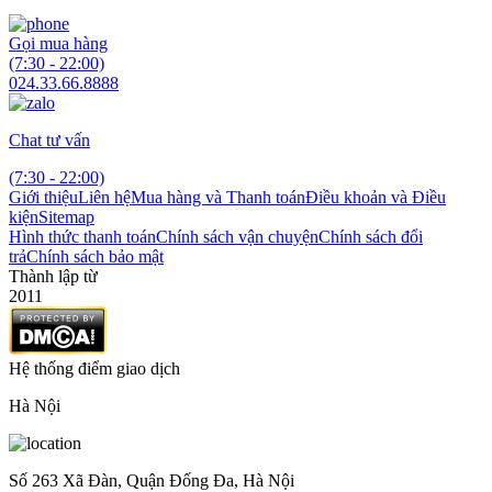
Gọi mua hàng
(7:30 - 22:00)
024.33.66.8888
Chat tư vấn
(7:30 - 22:00)
Giới thiệu
Liên hệ
Mua hàng và Thanh toán
Điều khoản và Điều
kiện
Sitemap
Hình thức thanh toán
Chính sách vận chuyện
Chính sách đổi
trả
Chính sách bảo mật
Thành lập từ
2011
Hệ thống điểm giao dịch
Hà Nội
Số 263 Xã Đàn, Quận Đống Đa, Hà Nội