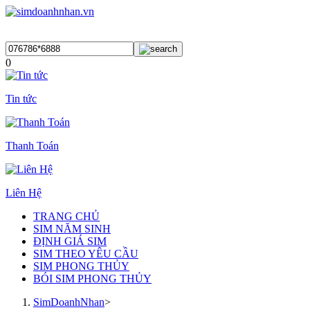
0
Tin tức
Thanh Toán
Liên Hệ
TRANG CHỦ
SIM NĂM SINH
ĐỊNH GIÁ SIM
SIM THEO YÊU CẦU
SIM PHONG THỦY
BÓI SIM PHONG THỦY
SimDoanhNhan
>