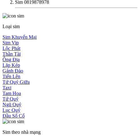
Sim 0819878978
Loại sim
Sim Khuyến Mại
Sim Vip
Lộc Phát
Thần Tài
Ông Địa
Lặp Kép
Gánh Đảo
Tiến Lên
Tứ Quý Giữa
Taxi
Tam Hoa
Tứ Quý
Ngũ Quý
Lục Quý
Đầu Số Cổ
Sim theo nhà mạng