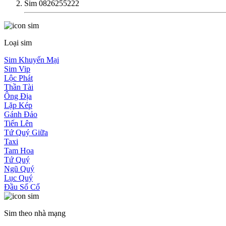
Sim 0826255222
Loại sim
Sim Khuyến Mại
Sim Vip
Lộc Phát
Thần Tài
Ông Địa
Lặp Kép
Gánh Đảo
Tiến Lên
Tứ Quý Giữa
Taxi
Tam Hoa
Tứ Quý
Ngũ Quý
Lục Quý
Đầu Số Cổ
Sim theo nhà mạng