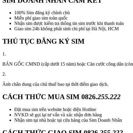
SIM DOANH NHÂN CAM KẾT
100% Sim đăng ký chính chủ
Miễn phí giao sim toàn quốc
Nhận sim được kiểm tra thông tin sim trước khi thanh toán
Giao sim 24h không phát sinh chi phí tại Hà Nội, HCM
THỦ TỤC ĐĂNG KÝ SIM
1.
BẢN GỐC CMND (cấp dưới 15 năm) hoặc Căn cước công dân (còn thời
2.
Ảnh chân dung của chủ thuê bao tại thời điểm giao dịch.
CÁCH THỨC MUA SIM
0826.
255.222
Đặt mua sim trên website hoặc điện Hotline
NVKD sẽ gọi lại tư vấn và xác nhận đơn hàng
Nhận sim tại nhà hoặc tại cửa hàng của Sim Doanh Nhân
CÁCH THỨC GIAO SIM
0826.
255.222