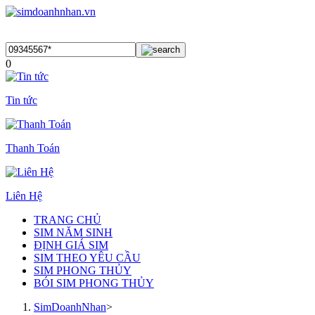
0
Tin tức
Thanh Toán
Liên Hệ
TRANG CHỦ
SIM NĂM SINH
ĐỊNH GIÁ SIM
SIM THEO YÊU CẦU
SIM PHONG THỦY
BÓI SIM PHONG THỦY
SimDoanhNhan
>