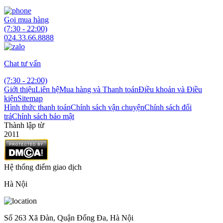
Gọi mua hàng
(7:30 - 22:00)
024.33.66.8888
Chat tư vấn
(7:30 - 22:00)
Giới thiệu
Liên hệ
Mua hàng và Thanh toán
Điều khoản và Điều
kiện
Sitemap
Hình thức thanh toán
Chính sách vận chuyện
Chính sách đổi
trả
Chính sách bảo mật
Thành lập từ
2011
Hệ thống điểm giao dịch
Hà Nội
Số 263 Xã Đàn, Quận Đống Đa, Hà Nội