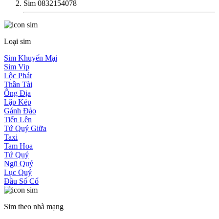
Sim 0832154078
Loại sim
Sim Khuyến Mại
Sim Vip
Lộc Phát
Thần Tài
Ông Địa
Lặp Kép
Gánh Đảo
Tiến Lên
Tứ Quý Giữa
Taxi
Tam Hoa
Tứ Quý
Ngũ Quý
Lục Quý
Đầu Số Cổ
Sim theo nhà mạng