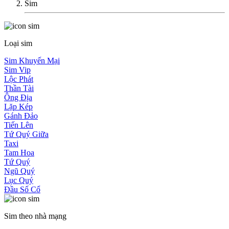
Sim
Loại sim
Sim Khuyến Mại
Sim Vip
Lộc Phát
Thần Tài
Ông Địa
Lặp Kép
Gánh Đảo
Tiến Lên
Tứ Quý Giữa
Taxi
Tam Hoa
Tứ Quý
Ngũ Quý
Lục Quý
Đầu Số Cổ
Sim theo nhà mạng