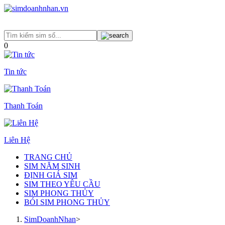
0
Tin tức
Thanh Toán
Liên Hệ
TRANG CHỦ
SIM NĂM SINH
ĐỊNH GIÁ SIM
SIM THEO YÊU CẦU
SIM PHONG THỦY
BÓI SIM PHONG THỦY
SimDoanhNhan
>