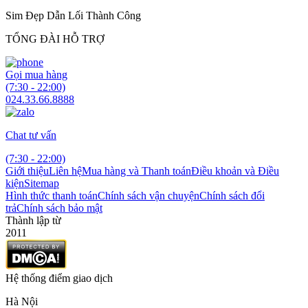
Sim Đẹp Dẫn Lối Thành Công
TỔNG ĐÀI HỖ TRỢ
Gọi mua hàng
(7:30 - 22:00)
024.33.66.8888
Chat tư vấn
(7:30 - 22:00)
Giới thiệu
Liên hệ
Mua hàng và Thanh toán
Điều khoản và Điều
kiện
Sitemap
Hình thức thanh toán
Chính sách vận chuyện
Chính sách đổi
trả
Chính sách bảo mật
Thành lập từ
2011
Hệ thống điểm giao dịch
Hà Nội