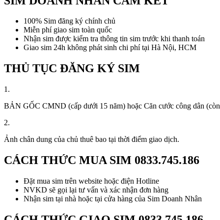
SIM DOANH NHÂN CAM KẾT
100% Sim đăng ký chính chủ
Miễn phí giao sim toàn quốc
Nhận sim được kiểm tra thông tin sim trước khi thanh toán
Giao sim 24h không phát sinh chi phí tại Hà Nội, HCM
THỦ TỤC ĐĂNG KÝ SIM
1.
BẢN GỐC CMND (cấp dưới 15 năm) hoặc Căn cước công dân (còn thời
2.
Ảnh chân dung của chủ thuê bao tại thời điểm giao dịch.
CÁCH THỨC MUA SIM
0833.745.186
Đặt mua sim trên website hoặc điện Hotline
NVKD sẽ gọi lại tư vấn và xác nhận đơn hàng
Nhận sim tại nhà hoặc tại cửa hàng của Sim Doanh Nhân
CÁCH THỨC GIAO SIM
0833.745.186