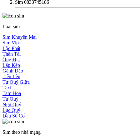
Sim 0833745186
Loại sim
Sim Khuyến Mại
Sim Vip
Lộc Phát
Thần Tài
Ông Địa
Lặp Kép
Gánh Đảo
Tiến Lên
Tứ Quý Giữa
Taxi
Tam Hoa
Tứ Quý
Ngũ Quý
Lục Quý
Đầu Số Cổ
Sim theo nhà mạng