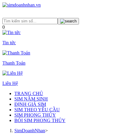
0
Tin tức
Thanh Toán
Liên Hệ
TRANG CHỦ
SIM NĂM SINH
ĐỊNH GIÁ SIM
SIM THEO YÊU CẦU
SIM PHONG THỦY
BÓI SIM PHONG THỦY
SimDoanhNhan
>