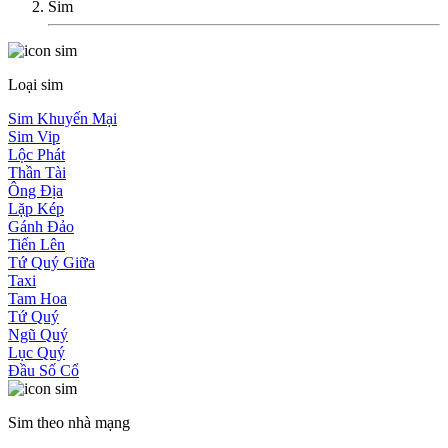
Sim
Loại sim
Sim Khuyến Mại
Sim Vip
Lộc Phát
Thần Tài
Ông Địa
Lặp Kép
Gánh Đảo
Tiến Lên
Tứ Quý Giữa
Taxi
Tam Hoa
Tứ Quý
Ngũ Quý
Lục Quý
Đầu Số Cổ
Sim theo nhà mạng