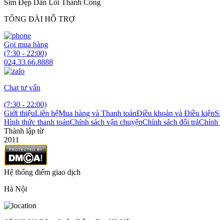
Sim Đẹp Dẫn Lối Thành Công
TỔNG ĐÀI HỖ TRỢ
Gọi mua hàng
(7:30 - 22:00)
024.33.66.8888
Chat tư vấn
(7:30 - 22:00)
Giới thiệu
Liên hệ
Mua hàng và Thanh toán
Điều khoản và Điều kiện
S
Hình thức thanh toán
Chính sách vận chuyện
Chính sách đổi trả
Chính 
Thành lập từ
2011
Hệ thống điểm giao dịch
Hà Nội