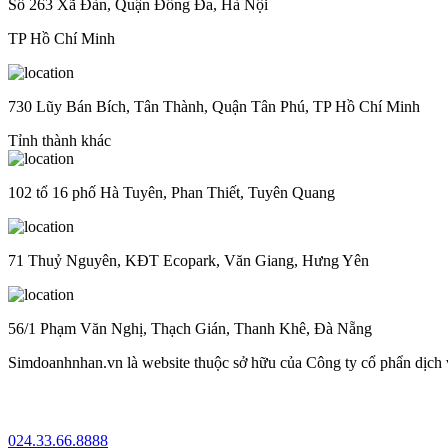
Số 263 Xã Đàn, Quận Đống Đa, Hà Nội
TP Hồ Chí Minh
730 Lũy Bán Bích, Tân Thành, Quận Tân Phú, TP Hồ Chí Minh
Tỉnh thành khác
102 tổ 16 phố Hà Tuyên, Phan Thiết, Tuyên Quang
71 Thuỷ Nguyên, KĐT Ecopark, Văn Giang, Hưng Yên
56/1 Phạm Văn Nghị, Thạch Gián, Thanh Khê, Đà Nẵng
Simdoanhnhan.vn là website thuộc sở hữu của Công ty cổ phẩn dịch
024.33.66.8888