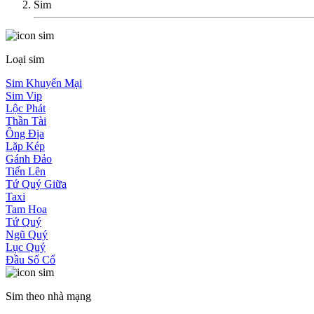
Sim
Loại sim
Sim Khuyến Mại
Sim Vip
Lộc Phát
Thần Tài
Ông Địa
Lặp Kép
Gánh Đảo
Tiến Lên
Tứ Quý Giữa
Taxi
Tam Hoa
Tứ Quý
Ngũ Quý
Lục Quý
Đầu Số Cổ
Sim theo nhà mạng