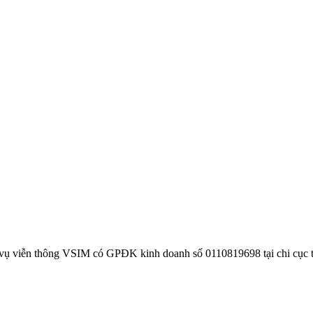
 vụ viễn thông VSIM có GPĐK kinh doanh số 0110819698 tại chi cục 