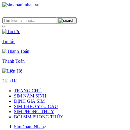
0
Tin tức
Thanh Toán
Liên Hệ
TRANG CHỦ
SIM NĂM SINH
ĐỊNH GIÁ SIM
SIM THEO YÊU CẦU
SIM PHONG THỦY
BÓI SIM PHONG THỦY
SimDoanhNhan
>