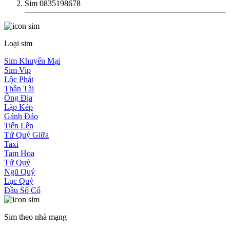
Sim 0835198678
Loại sim
Sim Khuyến Mại
Sim Vip
Lộc Phát
Thần Tài
Ông Địa
Lặp Kép
Gánh Đảo
Tiến Lên
Tứ Quý Giữa
Taxi
Tam Hoa
Tứ Quý
Ngũ Quý
Lục Quý
Đầu Số Cổ
Sim theo nhà mạng