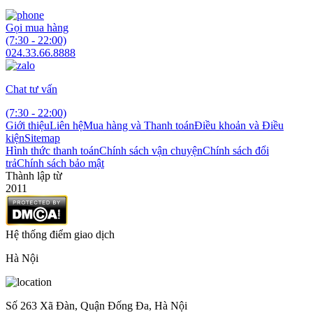
Gọi mua hàng
(7:30 - 22:00)
024.33.66.8888
Chat tư vấn
(7:30 - 22:00)
Giới thiệu
Liên hệ
Mua hàng và Thanh toán
Điều khoản và Điều
kiện
Sitemap
Hình thức thanh toán
Chính sách vận chuyện
Chính sách đổi
trả
Chính sách bảo mật
Thành lập từ
2011
Hệ thống điểm giao dịch
Hà Nội
Số 263 Xã Đàn, Quận Đống Đa, Hà Nội