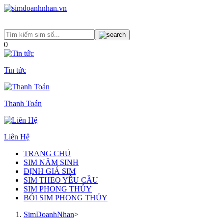
0
Tin tức
Thanh Toán
Liên Hệ
TRANG CHỦ
SIM NĂM SINH
ĐỊNH GIÁ SIM
SIM THEO YÊU CẦU
SIM PHONG THỦY
BÓI SIM PHONG THỦY
SimDoanhNhan
>