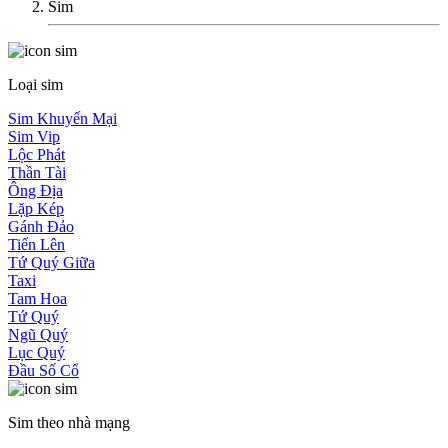
Sim
Loại sim
Sim Khuyến Mại
Sim Vip
Lộc Phát
Thần Tài
Ông Địa
Lặp Kép
Gánh Đảo
Tiến Lên
Tứ Quý Giữa
Taxi
Tam Hoa
Tứ Quý
Ngũ Quý
Lục Quý
Đầu Số Cổ
Sim theo nhà mạng