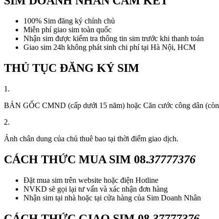
SIM DOANH NHÂN CAM KẾT
100% Sim đăng ký chính chủ
Miễn phí giao sim toàn quốc
Nhận sim được kiểm tra thông tin sim trước khi thanh toán
Giao sim 24h không phát sinh chi phí tại Hà Nội, HCM
THỦ TỤC ĐĂNG KÝ SIM
1.
BẢN GỐC CMND (cấp dưới 15 năm) hoặc Căn cước công dân (còn thời
2.
Ảnh chân dung của chủ thuê bao tại thời điểm giao dịch.
CÁCH THỨC MUA SIM
08.
37777376
Đặt mua sim trên website hoặc điện Hotline
NVKD sẽ gọi lại tư vấn và xác nhận đơn hàng
Nhận sim tại nhà hoặc tại cửa hàng của Sim Doanh Nhân
CÁCH THỨC GIAO SIM
08.
37777376