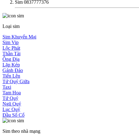
Sim 0837777376
Loại sim
Sim Khuyến Mại
Sim Vip
Lộc Phát
Thần Tài
Ông Địa
Lặp Kép
Gánh Đảo
Tiến Lên
Tứ Quý Giữa
Taxi
Tam Hoa
Tứ Quý
Ngũ Quý
Lục Quý
Đầu Số Cổ
Sim theo nhà mạng