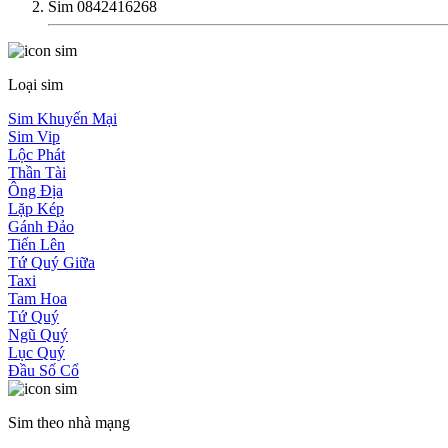
Sim 0842416268
Loại sim
Sim Khuyến Mại
Sim Vip
Lộc Phát
Thần Tài
Ông Địa
Lặp Kép
Gánh Đảo
Tiến Lên
Tứ Quý Giữa
Taxi
Tam Hoa
Tứ Quý
Ngũ Quý
Lục Quý
Đầu Số Cổ
Sim theo nhà mạng