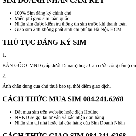
SIM DOANH NHÂN CAM KẾT
100% Sim đăng ký chính chủ
Miễn phí giao sim toàn quốc
Nhận sim được kiểm tra thông tin sim trước khi thanh toán
Giao sim 24h không phát sinh chi phí tại Hà Nội, HCM
THỦ TỤC ĐĂNG KÝ SIM
1.
BẢN GỐC CMND (cấp dưới 15 năm) hoặc Căn cước công dân (còn thời
2.
Ảnh chân dung của chủ thuê bao tại thời điểm giao dịch.
CÁCH THỨC MUA SIM
084.241.
6268
Đặt mua sim trên website hoặc điện Hotline
NVKD sẽ gọi lại tư vấn và xác nhận đơn hàng
Nhận sim tại nhà hoặc tại cửa hàng của Sim Doanh Nhân
CÁCH THỨC GIAO SIM
084.241.
6268