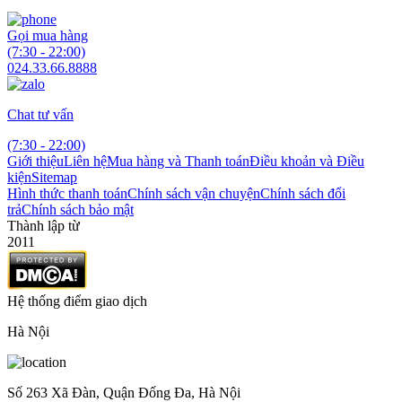
Gọi mua hàng
(7:30 - 22:00)
024.33.66.8888
Chat tư vấn
(7:30 - 22:00)
Giới thiệu
Liên hệ
Mua hàng và Thanh toán
Điều khoản và Điều
kiện
Sitemap
Hình thức thanh toán
Chính sách vận chuyện
Chính sách đổi
trả
Chính sách bảo mật
Thành lập từ
2011
Hệ thống điểm giao dịch
Hà Nội
Số 263 Xã Đàn, Quận Đống Đa, Hà Nội