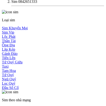
Sim 0842651333
Loại sim
Sim Khuyến Mại
Sim Vip
Lộc Phát
Thần Tài
Ông Địa
Lặp Kép
Gánh Đảo
Tiến Lên
Tứ Quý Giữa
Taxi
Tam Hoa
Tứ Quý
Ngũ Quý
Lục Quý
Đầu Số Cổ
Sim theo nhà mạng