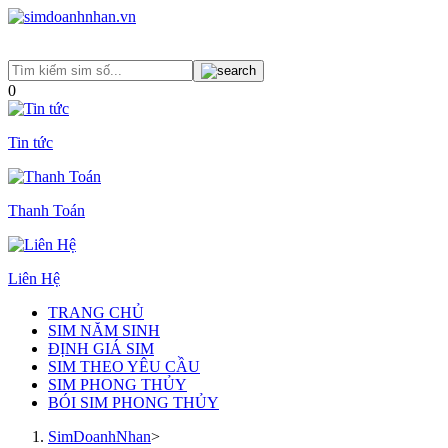
0
Tin tức
Thanh Toán
Liên Hệ
TRANG CHỦ
SIM NĂM SINH
ĐỊNH GIÁ SIM
SIM THEO YÊU CẦU
SIM PHONG THỦY
BÓI SIM PHONG THỦY
SimDoanhNhan
>