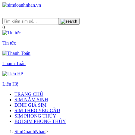
0
Tin tức
Thanh Toán
Liên Hệ
TRANG CHỦ
SIM NĂM SINH
ĐỊNH GIÁ SIM
SIM THEO YÊU CẦU
SIM PHONG THỦY
BÓI SIM PHONG THỦY
SimDoanhNhan
>