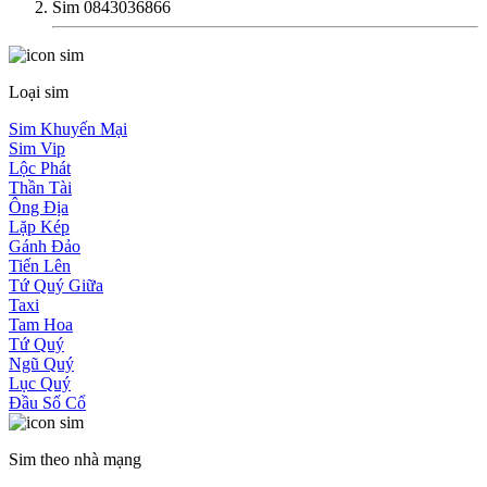
Sim 0843036866
Loại sim
Sim Khuyến Mại
Sim Vip
Lộc Phát
Thần Tài
Ông Địa
Lặp Kép
Gánh Đảo
Tiến Lên
Tứ Quý Giữa
Taxi
Tam Hoa
Tứ Quý
Ngũ Quý
Lục Quý
Đầu Số Cổ
Sim theo nhà mạng