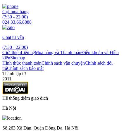
Gọi mua hàng
(7:30 - 22:00)
024.33.66.8888
Chat tư vấn
(7:30 - 22:00)
Giới thiệu
Liên hệ
Mua hàng và Thanh toán
Điều khoản và Điều
kiện
Sitemap
Hình thức thanh toán
Chính sách vận chuyện
Chính sách đổi
trả
Chính sách bảo mật
Thành lập từ
2011
Hệ thống điểm giao dịch
Hà Nội
Số 263 Xã Đàn, Quận Đống Đa, Hà Nội