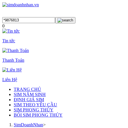
0
Tin tức
Thanh Toán
Liên Hệ
TRANG CHỦ
SIM NĂM SINH
ĐỊNH GIÁ SIM
SIM THEO YÊU CẦU
SIM PHONG THỦY
BÓI SIM PHONG THỦY
SimDoanhNhan
>