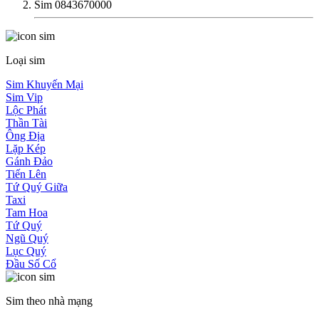
Sim 0843670000
Loại sim
Sim Khuyến Mại
Sim Vip
Lộc Phát
Thần Tài
Ông Địa
Lặp Kép
Gánh Đảo
Tiến Lên
Tứ Quý Giữa
Taxi
Tam Hoa
Tứ Quý
Ngũ Quý
Lục Quý
Đầu Số Cổ
Sim theo nhà mạng