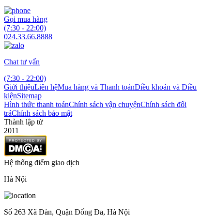
Gọi mua hàng
(7:30 - 22:00)
024.33.66.8888
Chat tư vấn
(7:30 - 22:00)
Giới thiệu
Liên hệ
Mua hàng và Thanh toán
Điều khoản và Điều
kiện
Sitemap
Hình thức thanh toán
Chính sách vận chuyện
Chính sách đổi
trả
Chính sách bảo mật
Thành lập từ
2011
Hệ thống điểm giao dịch
Hà Nội
Số 263 Xã Đàn, Quận Đống Đa, Hà Nội