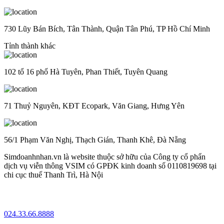
730 Lũy Bán Bích, Tân Thành, Quận Tân Phú, TP Hồ Chí Minh
Tỉnh thành khác
102 tổ 16 phố Hà Tuyên, Phan Thiết, Tuyên Quang
71 Thuỷ Nguyên, KĐT Ecopark, Văn Giang, Hưng Yên
56/1 Phạm Văn Nghị, Thạch Gián, Thanh Khê, Đà Nẵng
Simdoanhnhan.vn là website thuộc sở hữu của Công ty cổ phẩn
dịch vụ viễn thông VSIM có GPĐK kinh doanh số 0110819698 tại
chi cục thuế Thanh Trì, Hà Nội
024.33.66.8888