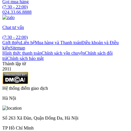
Gọi mua hàng
(7:30 - 22:00)
024.33.66.8888
Chat tư vấn
(7:30 - 22:00)
Giới thiệu
Liên hệ
Mua hàng và Thanh toán
Điều khoản và Điều
kiện
Sitemap
Hình thức thanh toán
Chính sách vận chuyện
Chính sách đổi
trả
Chính sách bảo mật
Thành lập từ
2011
Hệ thống điểm giao dịch
Hà Nội
Số 263 Xã Đàn, Quận Đống Đa, Hà Nội
TP Hồ Chí Minh