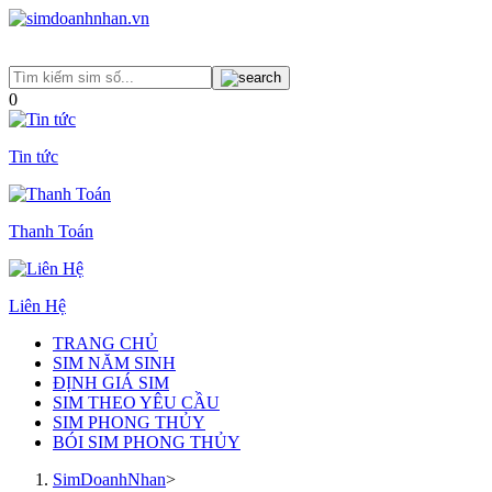
0
Tin tức
Thanh Toán
Liên Hệ
TRANG CHỦ
SIM NĂM SINH
ĐỊNH GIÁ SIM
SIM THEO YÊU CẦU
SIM PHONG THỦY
BÓI SIM PHONG THỦY
SimDoanhNhan
>