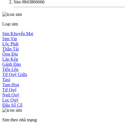
Sim 0843866666
Loại sim
Sim Khuyến Mại
Sim Vip
Lộc Phát
Thần Tài
Ông Địa
Lặp Kép
Gánh Đảo
Tiến Lên
Tứ Quý Giữa
Taxi
Tam Hoa
Tứ Quý
Ngũ Quý
Lục Quý
Đầu Số Cổ
Sim theo nhà mạng