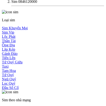
Sim 0846120000
Loại sim
Sim Khuyến Mại
Sim Vip
Lộc Phát
Thần Tài
Ông Địa
Lặp Kép
Gánh Đảo
Tiến Lên
Tứ Quý Giữa
Taxi
Tam Hoa
Tứ Quý
Ngũ Quý
Lục Quý
Đầu Số Cổ
Sim theo nhà mạng