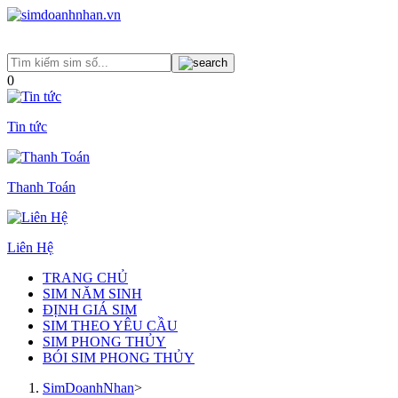
0
Tin tức
Thanh Toán
Liên Hệ
TRANG CHỦ
SIM NĂM SINH
ĐỊNH GIÁ SIM
SIM THEO YÊU CẦU
SIM PHONG THỦY
BÓI SIM PHONG THỦY
SimDoanhNhan
>