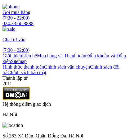
Gọi mua hàng
(7:30 - 22:00)
024.33.66.8888
Chat tư vấn
(7:30 - 22:00)
Giới thiệu
Liên hệ
Mua hàng và Thanh toán
Điều khoản và Điều
kiện
Sitemap
Hình thức thanh toán
Chính sách vận chuyện
Chính sách đổi
trả
Chính sách bảo mật
Thành lập từ
2011
Hệ thống điểm giao dịch
Hà Nội
Số 263 Xã Đàn, Quận Đống Đa, Hà Nội