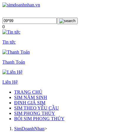
0
Tin tức
Thanh Toán
Liên Hệ
TRANG CHỦ
SIM NĂM SINH
ĐỊNH GIÁ SIM
SIM THEO YÊU CẦU
SIM PHONG THỦY
BÓI SIM PHONG THỦY
SimDoanhNhan
>