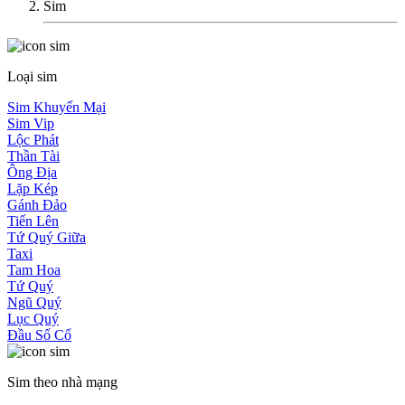
Sim
Loại sim
Sim Khuyến Mại
Sim Vip
Lộc Phát
Thần Tài
Ông Địa
Lặp Kép
Gánh Đảo
Tiến Lên
Tứ Quý Giữa
Taxi
Tam Hoa
Tứ Quý
Ngũ Quý
Lục Quý
Đầu Số Cổ
Sim theo nhà mạng