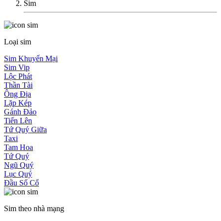
Sim
Loại sim
Sim Khuyến Mại
Sim Vip
Lộc Phát
Thần Tài
Ông Địa
Lặp Kép
Gánh Đảo
Tiến Lên
Tứ Quý Giữa
Taxi
Tam Hoa
Tứ Quý
Ngũ Quý
Lục Quý
Đầu Số Cổ
Sim theo nhà mạng