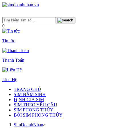
0
Tin tức
Thanh Toán
Liên Hệ
TRANG CHỦ
SIM NĂM SINH
ĐỊNH GIÁ SIM
SIM THEO YÊU CẦU
SIM PHONG THỦY
BÓI SIM PHONG THỦY
SimDoanhNhan
>