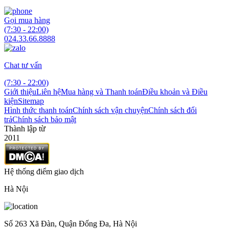
Gọi mua hàng
(7:30 - 22:00)
024.33.66.8888
Chat tư vấn
(7:30 - 22:00)
Giới thiệu
Liên hệ
Mua hàng và Thanh toán
Điều khoản và Điều
kiện
Sitemap
Hình thức thanh toán
Chính sách vận chuyện
Chính sách đổi
trả
Chính sách bảo mật
Thành lập từ
2011
Hệ thống điểm giao dịch
Hà Nội
Số 263 Xã Đàn, Quận Đống Đa, Hà Nội