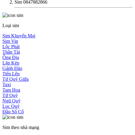
Sim 0847882866
Loại sim
Sim Khuyến Mại
Sim Vip
Lộc Phát
Thần Tài
Ông Địa
Lặp Kép
Gánh Đảo
Tiến Lên
Tứ Quý Giữa
Taxi
Tam Hoa
Tứ Quý
Ngũ Quý
Lục Quý
Đầu Số Cổ
Sim theo nhà mạng