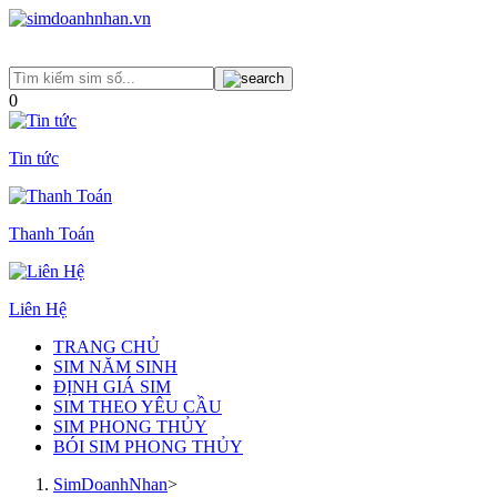
0
Tin tức
Thanh Toán
Liên Hệ
TRANG CHỦ
SIM NĂM SINH
ĐỊNH GIÁ SIM
SIM THEO YÊU CẦU
SIM PHONG THỦY
BÓI SIM PHONG THỦY
SimDoanhNhan
>