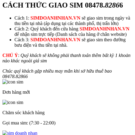
CÁCH THỨC GIAO SIM
08478.
8286
6
Cách 1:
SIMDOANHNHAN.VN
sẽ giao sim trong ngày và
thu tiền tại nhà (áp dụng tại các thành phố, thị trấn lớn)
Cách 2: Quý khách đến cửa hàng
SIMDOANHNHAN.VN
để nhận sim trực tiếp (Danh sách của hàng ở chân website)
Cách 3:
SIMDOANHNHAN.VN
sẽ giao sim theo đường
bưu điện và thu tiền tại nhà.
CHÚ Ý
:
Quý khách sẽ không phải thanh toán thêm bất kỳ 1 khoản
nào khác ngoài giá sim
Chúc quý khách gặp nhiều may mắn khi sở hữu thuê bao
08478.
8286
6
Đơn hàng mới
Chăm sóc khách hàng
Gọi mua sim: (7:30 - 22:00)