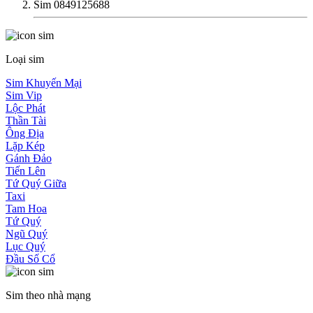
Sim 0849125688
Loại sim
Sim Khuyến Mại
Sim Vip
Lộc Phát
Thần Tài
Ông Địa
Lặp Kép
Gánh Đảo
Tiến Lên
Tứ Quý Giữa
Taxi
Tam Hoa
Tứ Quý
Ngũ Quý
Lục Quý
Đầu Số Cổ
Sim theo nhà mạng