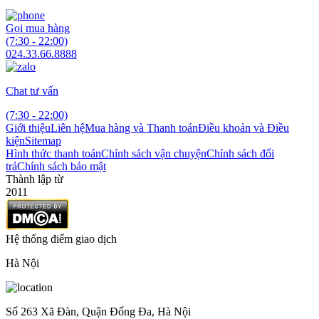
Gọi mua hàng
(7:30 - 22:00)
024.33.66.8888
Chat tư vấn
(7:30 - 22:00)
Giới thiệu
Liên hệ
Mua hàng và Thanh toán
Điều khoản và Điều
kiện
Sitemap
Hình thức thanh toán
Chính sách vận chuyện
Chính sách đổi
trả
Chính sách bảo mật
Thành lập từ
2011
Hệ thống điểm giao dịch
Hà Nội
Số 263 Xã Đàn, Quận Đống Đa, Hà Nội