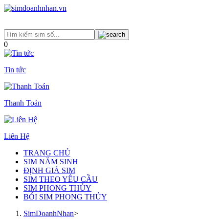
0
Tin tức
Thanh Toán
Liên Hệ
TRANG CHỦ
SIM NĂM SINH
ĐỊNH GIÁ SIM
SIM THEO YÊU CẦU
SIM PHONG THỦY
BÓI SIM PHONG THỦY
SimDoanhNhan
>