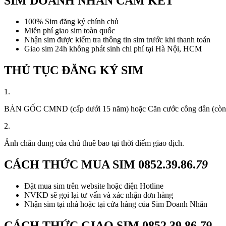
SIM DOANH NHÂN CAM KẾT
100% Sim đăng ký chính chủ
Miễn phí giao sim toàn quốc
Nhận sim được kiểm tra thông tin sim trước khi thanh toán
Giao sim 24h không phát sinh chi phí tại Hà Nội, HCM
THỦ TỤC ĐĂNG KÝ SIM
1.
BẢN GỐC CMND (cấp dưới 15 năm) hoặc Căn cước công dân (còn thời
2.
Ảnh chân dung của chủ thuê bao tại thời điểm giao dịch.
CÁCH THỨC MUA SIM
0852.39.86.
79
Đặt mua sim trên website hoặc điện Hotline
NVKD sẽ gọi lại tư vấn và xác nhận đơn hàng
Nhận sim tại nhà hoặc tại cửa hàng của Sim Doanh Nhân
CÁCH THỨC GIAO SIM
0852.39.86.
79