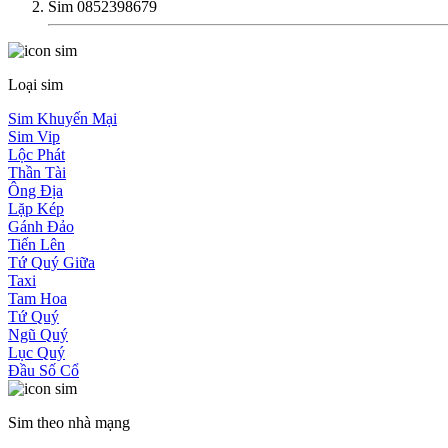
Sim 0852398679
Loại sim
Sim Khuyến Mại
Sim Vip
Lộc Phát
Thần Tài
Ông Địa
Lặp Kép
Gánh Đảo
Tiến Lên
Tứ Quý Giữa
Taxi
Tam Hoa
Tứ Quý
Ngũ Quý
Lục Quý
Đầu Số Cổ
Sim theo nhà mạng